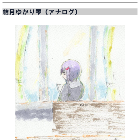
内
結月ゆかり雫（アナログ）
容
を
ス
キ
ッ
プ