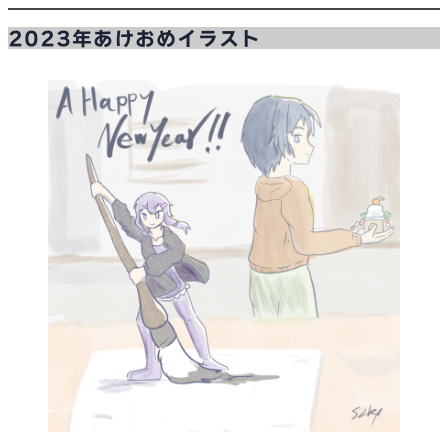
内
2023年あけおめイラスト
容
を
ス
キ
ッ
プ