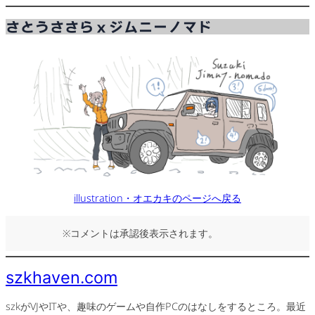
内
さとうささらｘジムニーノマド
容
を
ス
キ
ッ
プ
illustration・オエカキのページへ戻る
※コメントは承認後表示されます。
szkhaven.com
szkがVJやITや、趣味のゲームや自作PCのはなしをするところ。最近