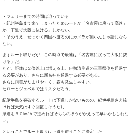
・フェリーまでの時間は迫っている
・紀州半島まで来てしまったためルートが「名古屋に戻って高速」
か「下道で大阪に抜ける」しかない。
・そのうえ、せっかく四国へ渡るのにカメラが無いんじゃ話になら
ない。
まずルート取りだが、この時点で最速は「名古屋に戻って大阪に抜
ける」だ。
ただ、距離は２倍以上に増える上、伊勢湾岸道の三重県側を通過す
る必要があり、さらに新名神を通過する必要がある。
さらに雨雲がたまりやすく、霧も発生しやすい。
セローとジェベルではリスクだろう。
紀伊半島を突破するルートは下道しかないものの、紀伊半島さえ抜
ければ天気はすぐ回復しそうだし
県道を６０㎞/ｈで進めればそちらのほうがかえって早いかもしれな
い。
ということでルート取りは下道を使うことに決定した。