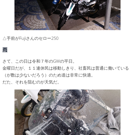
△手前がFujiさんのセロー250
雨
さて、この日は令和７年のGWの平日。
金曜日だが、１１連休民は移動しきり、社畜民は普通に働いている
（が数は少ないだろう）のため道は非常に快適。
だた、それを阻むのが天気だ。