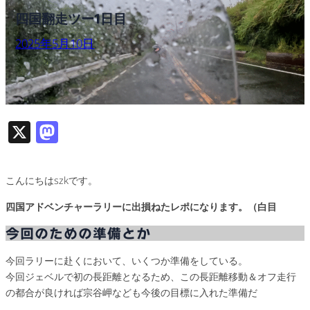
四国翻走ツー1日目
2025年5月10日
X
M
as
to
こんにちはszkです。
d
四国アドベンチャーラリーに出損ねたレポになります。（白目
o
今回のための準備とか
n
今回ラリーに赴くにおいて、いくつか準備をしている。
今回ジェベルで初の長距離となるため、この長距離移動＆オフ走行
の都合が良ければ宗谷岬なども今後の目標に入れた準備だ