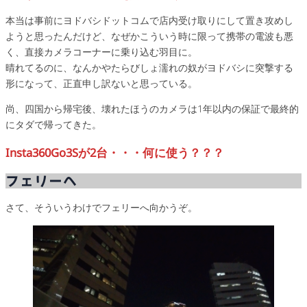
本当は事前にヨドバシドットコムで店内受け取りにして置き攻めし
ようと思ったんだけど、なぜかこういう時に限って携帯の電波も悪
く、直接カメラコーナーに乗り込む羽目に。
晴れてるのに、なんかやたらびしょ濡れの奴がヨドバシに突撃する
形になって、正直申し訳ないと思っている。
尚、四国から帰宅後、壊れたほうのカメラは1年以内の保証で最終的
にタダで帰ってきた。
Insta360Go3Sが2台・・・何に使う？？？
フェリーへ
さて、そういうわけでフェリーへ向かうぞ。