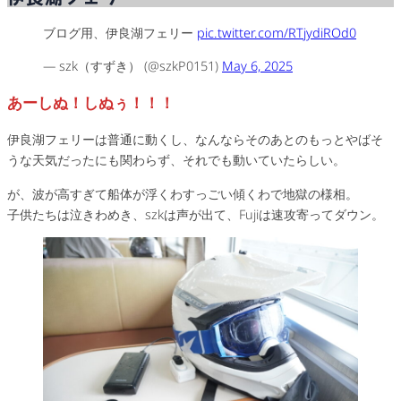
ブログ用、伊良湖フェリー
pic.twitter.com/RTjydiROd0
— szk（すずき） (@szkP0151)
May 6, 2025
あーしぬ！しぬぅ！！！
伊良湖フェリーは普通に動くし、なんならそのあとのもっとやばそ
うな天気だったにも関わらず、それでも動いていたらしい。
が、波が高すぎて船体が浮くわすっごい傾くわで地獄の様相。
子供たちは泣きわめき、szkは声が出て、Fujiは速攻寄ってダウン。