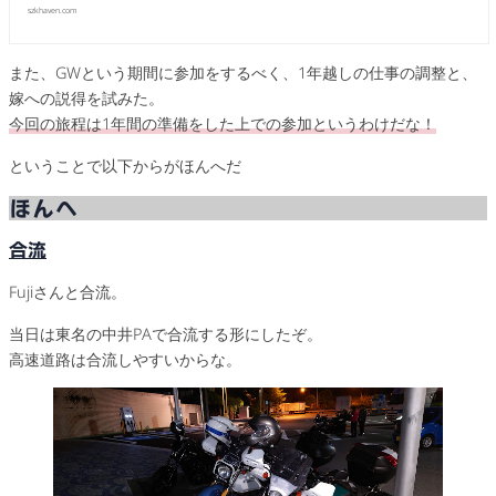
szkhaven.com
また、GWという期間に参加をするべく、1年越しの仕事の調整と、
嫁への説得を試みた。
今回の旅程は1年間の準備をした上での参加というわけだ
な！
ということで以下からがほんへだ
ほんへ
合流
Fujiさんと合流。
当日は東名の中井PAで合流する形にしたぞ。
高速道路は合流しやすいからな。