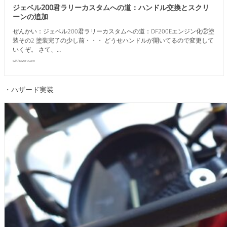
ジェベル200君ラリーカスタムへの道：ハンドル交換とスクリ
ーンの追加
ぜんかい：ジェベル200君ラリーカスタムへの道：DF200Eエンジン化②塗
装その2 塗装完了の少し前・・・ どうせハンドルが開いてるので変更して
いくぞ。 さて、…
szkhaven.com
・ハザード実装