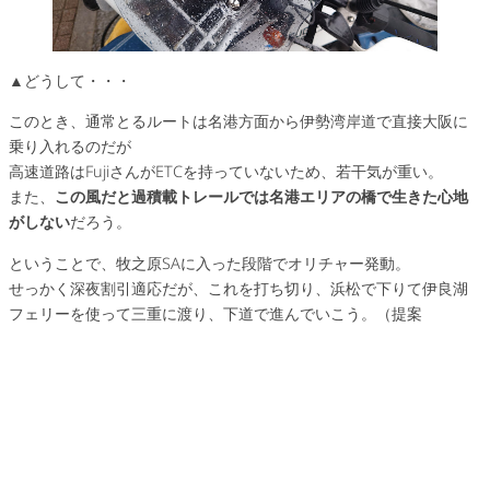
▲どうして・・・
このとき、通常とるルートは名港方面から伊勢湾岸道で直接大阪に
乗り入れるのだが
高速道路はFujiさんがETCを持っていないため、若干気が重い。
また、
この風だと過積載トレールでは名港エリアの橋で生きた心地
がしない
だろう。
ということで、牧之原SAに入った段階でオリチャー発動。
せっかく深夜割引適応だが、これを打ち切り、浜松で下りて伊良湖
フェリーを使って三重に渡り、下道で進んでいこう。（提案