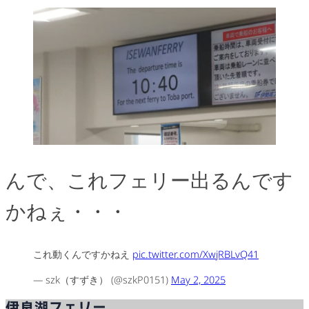
んで、これフェリー出るんです
かねぇ・・・
これ動くんですかねえ
pic.twitter.com/XwjRBLvQ41
— szk（すずき） (@szkP0151)
May 2, 2025
伊良湖フェリー