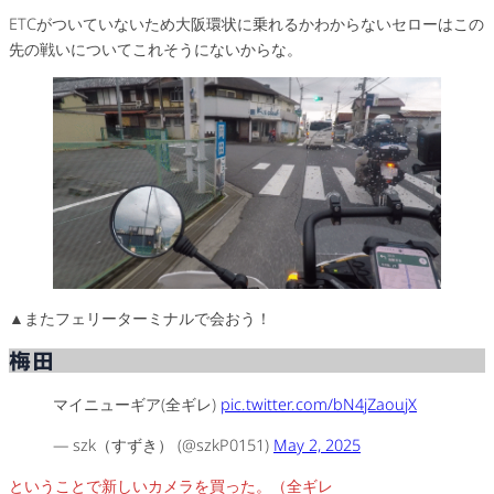
ETCがついていないため大阪環状に乗れるかわからないセローはこの
先の戦いについてこれそうにないからな。
▲またフェリーターミナルで会おう！
梅田
マイニューギア(全ギレ)
pic.twitter.com/bN4jZaoujX
— szk（すずき） (@szkP0151)
May 2, 2025
ということで新しいカメラを買った。（全ギレ