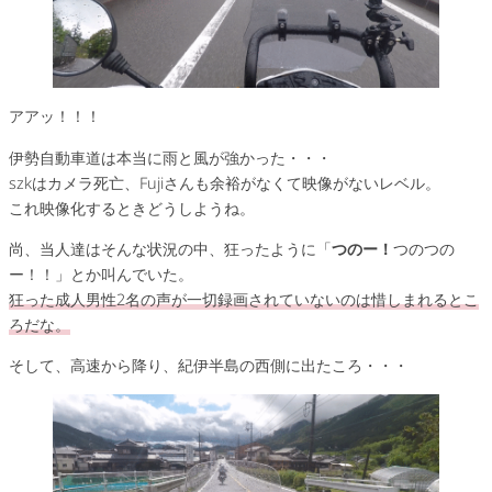
アアッ！！！
伊勢自動車道は本当に雨と風が強かった・・・
szkはカメラ死亡、Fujiさんも余裕がなくて映像がないレベル。
これ映像化するときどうしようね。
尚、当人達はそんな状況の中、狂ったように「
つのー！
つのつの
ー！！」とか叫んでいた。
狂った成人男性2名の声が一切録画されていないのは惜しまれるとこ
ろだな。
そして、高速から降り、紀伊半島の西側に出たころ・・・