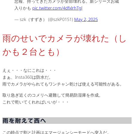
悲報、持ってきたカメラが全部壊れる。新シリーズお蔵
入りかも
pic.twitter.com/4dfxlrhTgl
— szk（すずき） (@szkP0151)
May 2, 2025
雨のせいでカメラが壊れた（し
かも２台とも）
えぇ・・・なにこれは・・・
まぁ、Insta360は防水だ。
雨でカメラがやられてもワンチャン乾けば使える可能性がある。
取り急ぎ近くのコメリへ避難して簡易防湿庫を作成。
これで乾いてくれればいいが・・・
雨を耐えて西へ
この時点で割と計画はエマージェンシーモードへ突入だ。