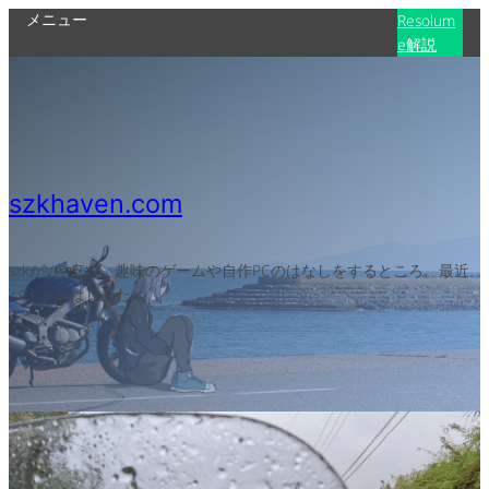
メニュー
Resolum
e解説
szkhaven.com
szkがVJやITや、趣味のゲームや自作PCのはなしをするところ。最近
バイクをはじめた