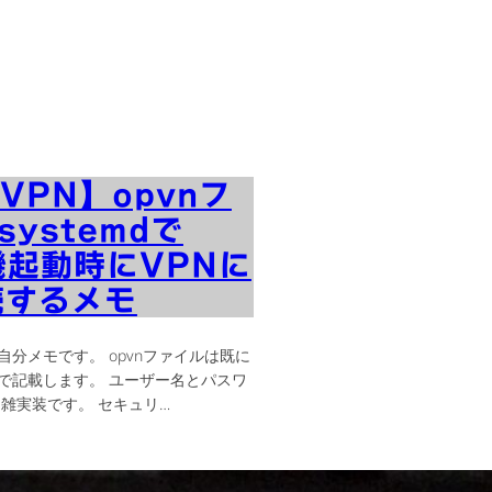
nVPN】opvnフ
systemdで
x機起動時にVPNに
続するメモ
分メモです。 opvnファイルは既に
で記載します。 ユーザー名とパスワ
 雑実装です。 セキュリ…