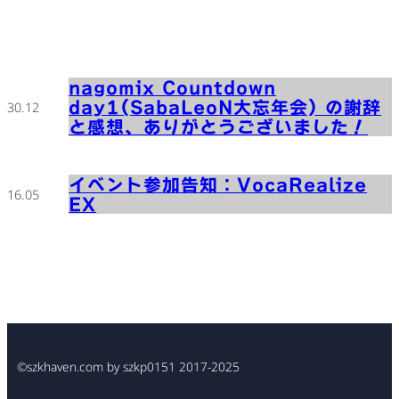
nagomix Countdown
day1(SabaLeoN大忘年会) の謝辞
30.12
と感想、ありがとうございました！
イベント参加告知：VocaRealize
16.05
EX
©szkhaven.com by szkp0151 2017-2025