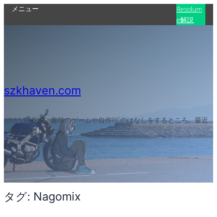
メニュー
内
Resolum
e解説
容
を
ス
キ
ッ
プ
szkhaven.com
szkがVJやITや、趣味のゲームや自作PCのはなしをするところ。最近
バイクをはじめた
タグ:
Nagomix