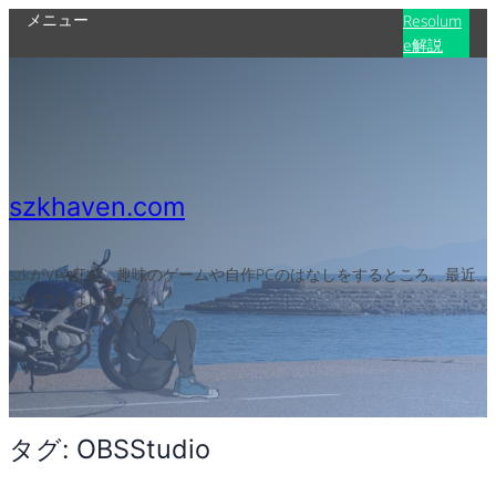
メニュー
内
Resolum
e解説
容
を
ス
キ
ッ
プ
szkhaven.com
szkがVJやITや、趣味のゲームや自作PCのはなしをするところ。最近
バイクをはじめた
タグ:
OBSStudio