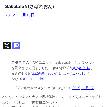
SabaLeoN(さばれおん)
2015年11月18日
X
M
as
to
ご報告:このたびVJユニット「SabaLeoN」(サバレオン)
d
を設立させて頂きました。 参加VJ:EYO*(
@eyo_0114
)、
o
まきのせな(
@3329h0rned0w1
)、szk(
@szkP0151
)、
ななせ(
@nanase_doll
)
n
— EYO*@わかめスタジオ (@eyo_0114)
2015, 11月 17
ということで
あまり今まで現場体験してないけど
VJユニットを組むこ
とになりました！（
機材担当かな？
）