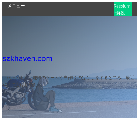
メニュー
Resolum
e解説
szkhaven.com
szkがVJやITや、趣味のゲームや自作PCのはなしをするところ。最近
バイクをはじめた