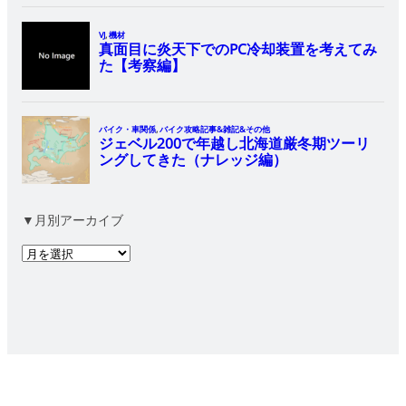
▼月別アーカイブ
ア
ー
カ
イ
ブ