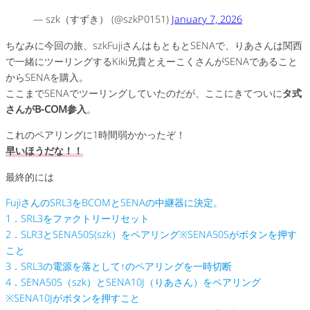
— szk（すずき） (@szkP0151)
January 7, 2026
ちなみに今回の旅、szkFujiさんはもともとSENAで、りあさんは関西
で一緒にツーリングするKiki兄貴とえーこくさんがSENAであること
からSENAを購入。
ここまでSENAでツーリングしていたのだが、ここにきてついに
タ式
さんがB-COM参入
。
これのペアリングに1時間弱かかったぞ！
早いほうだな！！
最終的には
FujiさんのSRL3をBCOMとSENAの中継器に決定。
1．SRL3をファクトリーリセット
2．SLR3とSENA50S(szk）をペアリング※SENA50Sがボタンを押す
こと
3．SRL3の電源を落として↑のペアリングを一時切断
4．SENA50S（szk）とSENA10J（りあさん）をペアリング
※SENA10Jがボタンを押すこと