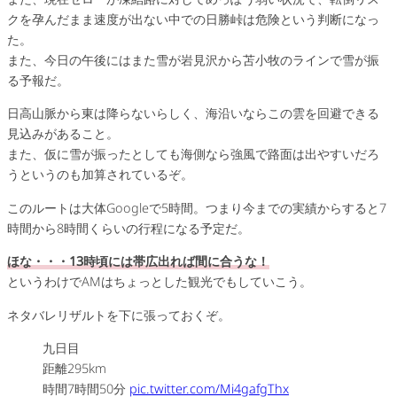
クを孕んだまま速度が出ない中での日勝峠は危険という判断になっ
た。
また、今日の午後にはまた雪が岩見沢から苫小牧のラインで雪が振
る予報だ。
日高山脈から東は降らないらしく、海沿いならこの雲を回避できる
見込みがあること。
また、仮に雪が振ったとしても海側なら強風で路面は出やすいだろ
うというのも加算されているぞ。
このルートは大体Googleで5時間。つまり今までの実績からすると7
時間から8時間くらいの行程になる予定だ。
ほな・・・13時頃には帯広出れば間に合うな！
というわけでAMはちょっとした観光でもしていこう。
ネタバレリザルトを下に張っておくぞ。
九日目
距離295km
時間7時間50分
pic.twitter.com/Mi4gafgThx