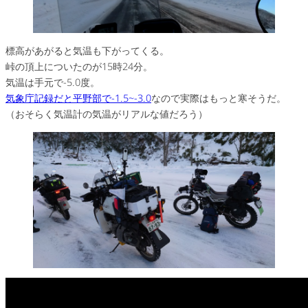
標高があがると気温も下がってくる。
峠の頂上についたのが15時24分。
気温は手元で-5.0度。
気象庁記録だと平野部で-1.5~-3.0
なので実際はもっと寒そうだ。
（おそらく気温計の気温がリアルな値だろう）