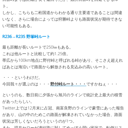
ト。
しかし、こちらも二桁国道からわかる通り主要道であることは間違
いなく、さらに場合によっては狩勝峠よりも路面状況が期待できな
い可能性もある。
R236→R235 野塚峠ルート
最も距離が長いルートで250㎞もある。
これは他ルートと比較して約1.25倍。
帯広から100km地点に野付峠と呼ばれる峠があり、そこさえ超えれ
ばあとは海沿いで路面から解放される見込みの高いルート。
・・・というわけだ。
今回我々が選ぶのは・・・
野付峠ルート・・・
ですかねぇ・・・
というのも、数日前に夕張から旭川のラインで統計史上最大の積雪
があったらしい。
Twitter上では12月末に占冠、南富良野のラインで豪雪にあった報告
があり、山の中のためこの路面が解凍されていなかった場合、路面
状況は芳しくないだろうというのが1つ。
また、現在セローが凍結路に対してめっぽう弱い状況で、転倒リス