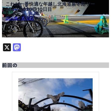
これが一番快適な年越し北海道厳冬期ツー
2025-2026@10日目
2026年1月18日
X
M
as
to
前回の
d
o
n