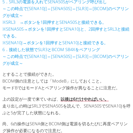
5．SRL3の電源を入れてSENA50Sがペアリング呼び出し
～この時点で[SENA10J]⇔[SENA50S]⇔[SLR3]⇔[BCOM]のペアリン
グが成立～
※SRL3 →ボタンを1回押すとSENA50Sと接続できる。
※SENA50S→ボタンを1回押すとSENA10Jと、2回押すとSRL3と接続
できる。
※SENA10J→ボタンを1回押すとSENA10Jと接続できる。
6．接続した状態でSLR3とBCOM SB4Xをペアリング
～この時点で[SENA10J]⇔[SENA50S]⇔[SLR3]⇔[BCOM]のペアリン
グが成立～
とすることで接続ができた。
BCOM側の注意としては「ModeB」にしておくこと。
モードBではモードAとペアリング操作が異なることに注意だ。
上の設定が一度で来ていれば、
以後は6だけやればいい。
走り出しの時はSRL3でSENA50Sを読んで、SENA50SでSENA10Jを呼
ぶと5が完了した状態になれる。
尚、6の操作はSENA側とBCOM側は電源を切るたびに再度ペアリン
グ操作が必要になるので注意だ。