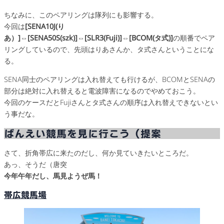
ちなみに、このペアリングは隊列にも影響する。
今回は
[SENA10J(り
あ）]⇔[SENA50S(szk)]⇔[SLR3(Fuji)]⇔[BCOM(タ式)]
の順番でペア
リングしているので、先頭はりあさんか、タ式さんということにな
る。
SENA同士のペアリングは入れ替えても行けるが、BCOMとSENAの
部分は絶対に入れ替えると電波障害になるのでやめておこう。
今回のケースだとFujiさんとタ式さんの順序は入れ替えできないとい
う事だな。
ばんえい競馬を見に行こう（提案
さて、折角帯広に来たのだし、何か見ていきたいところだ。
あっ、そうだ（唐突
今年午年だし、馬見ようぜ馬！
帯広競馬場