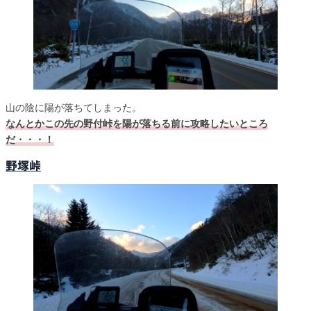
山の陰に陽が落ちてしまった。
なんとかこの先の野付峠を陽が落ちる前に攻略したいところ
だ・・・！
野塚峠