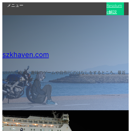
メニュー
Resolum
e解説
szkhaven.com
szkがVJやITや、趣味のゲームや自作PCのはなしをするところ。最近
バイクをはじめた