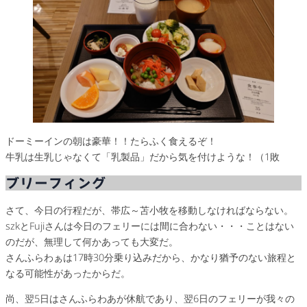
ドーミーインの朝は豪華！！たらふく食えるぞ！
牛乳は生乳じゃなくて「乳製品」だから気を付けような！（1敗
ブリーフィング
さて、今日の行程だが、帯広～苫小牧を移動しなければならない。
szkとFujiさんは今日のフェリーには間に合わない・・・ことはない
のだが、無理して何かあっても大変だ。
さんふらわぁは17時30分乗り込みだから、かなり猶予のない旅程と
なる可能性があったからだ。
尚、翌5日はさんふらわあが休航であり、翌6日のフェリーが我々の