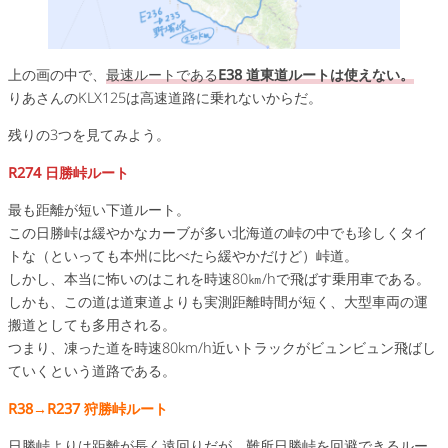
上の画の中で、
最速ルートである
E38 道東道ルートは使えない。
りあさんのKLX125は高速道路に乗れないからだ。
残りの3つを見てみよう。
R274 日勝峠ルート
最も距離が短い下道ルート。
この日勝峠は緩やかなカーブが多い北海道の峠の中でも珍しくタイ
トな（といっても本州に比べたら緩やかだけど）峠道。
しかし、本当に怖いのはこれを時速80㎞/hで飛ばす乗用車である。
しかも、この道は道東道よりも実測距離時間が短く、大型車両の運
搬道としても多用される。
つまり、凍った道を時速80km/h近いトラックがビュンビュン飛ばし
ていくという道路である。
R38→R237 狩勝峠ルート
日勝峠よりは距離が長く遠回りだが、難所日勝峠を回避できるルー