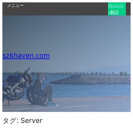
メニュー
内
Resolum
e解説
容
を
ス
キ
ッ
プ
szkhaven.com
szkがVJやITや、趣味のゲームや自作PCのはなしをするところ。最近
バイクをはじめた
タグ:
Server