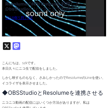
ResolumeのNDI Outputを利用して
ObsStudioのソースとして利用する。
2018年5月21日
X
M
as
to
こんにちは、szkです。
d
本日久々にニコ生で配信をしました。
o
しかし映すものもなく、さみしかったのでResolumeのLineを使い、
n
イコライザを表示させました。
◆OBSStudioとResolumeを連携させる
ニコニコ動画の配信にはいくつか方法がありますが、私は
OBSStudioを使用しています。