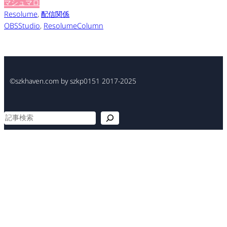
マシュマロ
Resolume
, 
配信関係
OBSStudio
, 
ResolumeColumn
©szkhaven.com by szkp0151 2017-2025
検
索