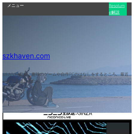
メニュー
Resolum
e解説
szkhaven.com
szkがVJやITや、趣味のゲームや自作PCのはなしをするところ。最近
バイクをはじめた