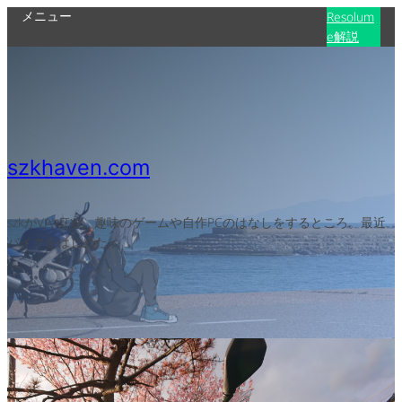
メニュー
Resolum
e解説
szkhaven.com
szkがVJやITや、趣味のゲームや自作PCのはなしをするところ。最近
バイクをはじめた