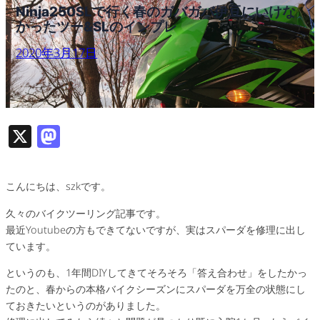
Ninja250SLで行く春のガバガバ伊豆にいけな
かったツー&SLのインプレ
2020年3月17日
X
M
as
to
こんにちは、szkです。
d
久々のバイクツーリング記事です。
o
最近Youtubeの方もできてないですが、実はスパーダを修理に出し
n
ています。
というのも、1年間DIYしてきてそろそろ「答え合わせ」をしたかっ
たのと、春からの本格バイクシーズンにスパーダを万全の状態にし
ておきたいというのがありました。