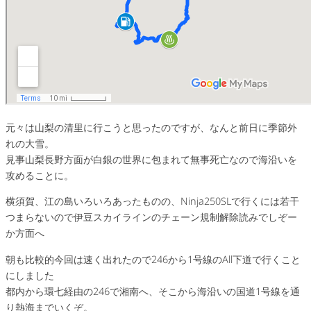
元々は山梨の清里に行こうと思ったのですが、なんと前日に季節外
れの大雪。
見事山梨長野方面が白銀の世界に包まれて無事死亡なので海沿いを
攻めることに。
横須賀、江の島いろいろあったものの、Ninja250SLで行くには若干
つまらないので伊豆スカイラインのチェーン規制解除読みでしぞー
か方面へ
朝も比較的今回は速く出れたので246から1号線のAll下道で行くこと
にしました
都内から環七経由の246で湘南へ、そこから海沿いの国道1号線を通
り熱海までいくぞ。