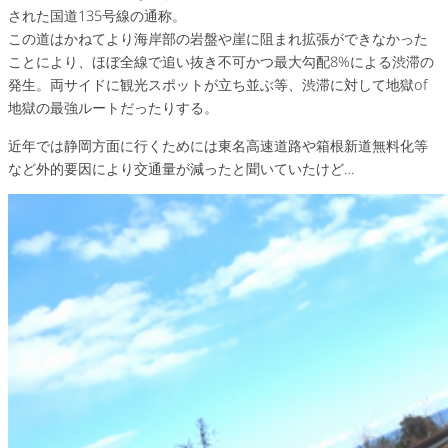
された国道135号線の通称。
この道はかねてより海岸部の岩盤や崖に阻まれ拡張ができなかった
ことにより、ほぼ全線で追い抜き不可かつ最大勾配8%による渋滞の
発生。両サイドに観光スポットが立ち並ぶ等、渋滞に対して地獄of
地獄の最強ルートだったりする。
近年では静岡方面に行くためには東名高速道路や箱根新道無料化等
など外的要因により交通量が減ったと聞いていたけど…