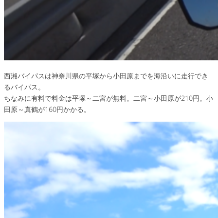
西湘バイパスは神奈川県の平塚から小田原までを海沿いに走行でき
るバイパス。
ちなみに有料で料金は平塚～二宮が無料。二宮～小田原が210円。小
田原～真鶴が160円かかる。