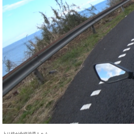
上り線が全線渋滞＾ｐ＾