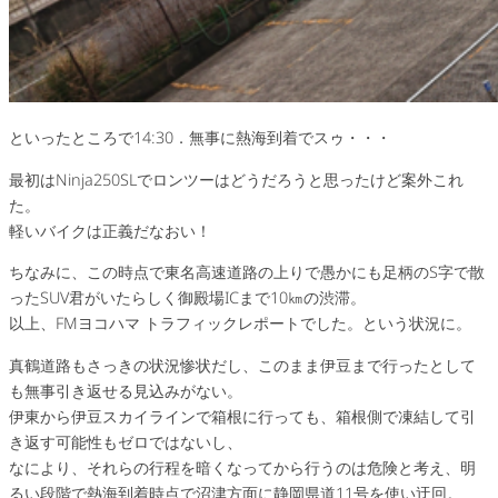
といったところで14:30．無事に熱海到着でスゥ・・・
最初はNinja250SLでロンツーはどうだろうと思ったけど案外これ
た。
軽いバイクは正義だなおい！
ちなみに、この時点で東名高速道路の上りで愚かにも足柄のS字で散
ったSUV君がいたらしく御殿場ICまで10㎞の渋滞。
以上、FMヨコハマ トラフィックレポートでした。という状況に。
真鶴道路もさっきの状況惨状だし、このまま伊豆まで行ったとして
も無事引き返せる見込みがない。
伊東から伊豆スカイラインで箱根に行っても、箱根側で凍結して引
き返す可能性もゼロではないし、
なにより、それらの行程を暗くなってから行うのは危険と考え、明
るい段階で熱海到着時点で沼津方面に静岡県道11号を使い迂回。