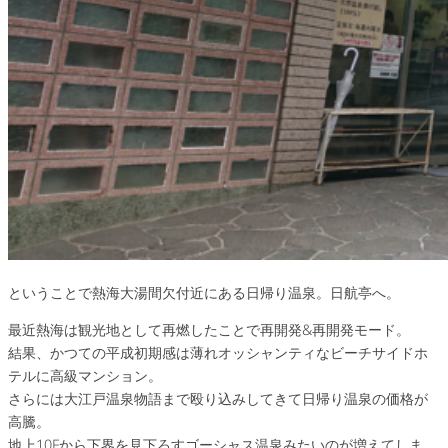
ということで熱海大湯間欠付近にある日帰り温泉。日航亭へ。
最近熱海は観光地として再燃したことで再開発&再開発モード。
結果、かつての平成初期感は薄れオッシャンティなビーチサイドホ
テルに高級マンション。
さらには大江戸温泉物語まで殴り込みしてきて日帰り温泉の価格が
高騰。
地上10Fから下界を見下ろすゴーシャス温泉みたいのが増えてしま