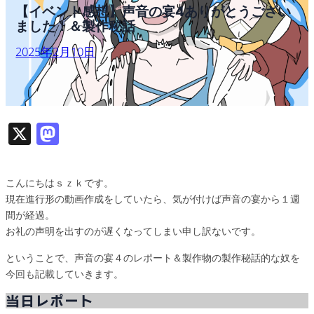
【イベント感想】声音の宴4ありがとうござい
ました！＆製作秘話
2025年2月10日
X
M
as
to
こんにちはｓｚｋです。
d
現在進行形の動画作成をしていたら、気が付けば声音の宴から１週
o
間が経過。
お礼の声明を出すのが遅くなってしまい申し訳ないです。
n
ということで、声音の宴４のレポート＆製作物の製作秘話的な奴を
今回も記載していきます。
当日レポート