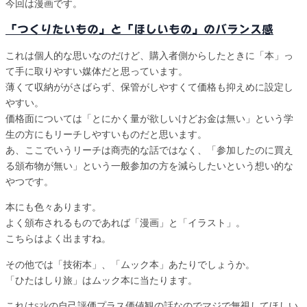
今回は漫画です。
「つくりたいもの」と「ほしいもの」のバランス感
これは個人的な思いなのだけど、購入者側からしたときに「本」っ
て手に取りやすい媒体だと思っています。
薄くて収納ががさばらず、保管がしやすくて価格も抑えめに設定し
やすい。
価格面については「とにかく量が欲しいけどお金は無い」という学
生の方にもリーチしやすいものだと思います。
あ、ここでいうリーチは商売的な話ではなく、「参加したのに買え
る頒布物が無い」という一般参加の方を減らしたいという想い的な
やつです。
本にも色々あります。
よく頒布されるものであれば「漫画」と「イラスト」。
こちらはよく出ますね。
その他では「技術本」、「ムック本」あたりでしょうか。
「ひたはしり旅」はムック本に当たります。
これはszkの自己評価プラス価値観の話なのでマジで無視してほしい