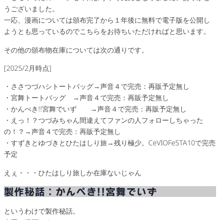
うございました。
一応、漫画については頒布完了から１年後に無料で電子版を公開し
ようとも思っているのでこちらをお待ちいただければと思います。
その他の頒布物在庫については次の通りです。
[2025/2月時点]
・ささつづハシトートバッグ→声音４で完売：再販予定無し
・宮舞トートバッグ →声音４で完売：再販予定無し
・かんぺき!!宮舞でいず →声音４で完売：再販予定無し
・えっ！？つづみちゃん間違えてファンの人フォローしちゃった
の！？→声音４で完売：再販予定無し
・すずきとゆづきとひたはしり旅→残り極少。CeVIOFeSTA10で完売
予定
えぇ・・・ひたはしり旅しか在庫ないじゃん
製作秘話：かんぺき!!宮舞でいず
というわけで製作秘話。