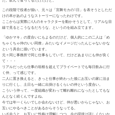
た。飲んで食ってるだけだけど。
この段階で役者が揃い、元々は「宮舞モカの1日」を表そうとしただ
けの本があのようなストーリーになったわけです。
ここからは実際に4人のキャラクターを動かそうとして、リアルな目
線で見るとこうなるだろうな、というのを組み立てます。
「ゆかマキ」の度合いにもよるのだけど、個人的にこの二人は「め
ちゃくちゃ仲のいい同僚」みたいなイメージだったんじゃないかな
という具合に描いています。
元々同じ事務所で同じ仕事をしていて、だけどあまりにも仲が良く
て・・・
リアルだったら仕事の垣根を超えてプライベートでも毎日飲みに行
く仲、って感じです。
二人に置き換えると、きっと仕事が終わった後にお互いの家に泊ま
りに行くし、土日も一緒に出掛けるくらいの仲という度合い。
こういう仲って、一度組織が変わって離れ離れになったとしてもな
んとなく続くんですよね。
今では年一くらいでしか会わないけど、仲が悪いからじゃない、お
互いにやるべきことがあるからそうなってる。
いざ会うと、お互いに性格は理解しつつ、今の現状は詳しくないか