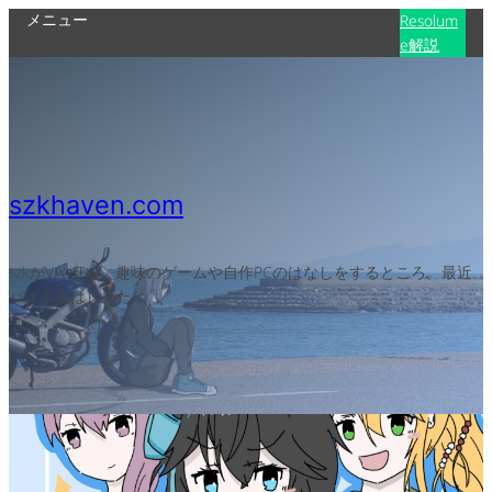
メニュー
Resolum
e解説
szkhaven.com
szkがVJやITや、趣味のゲームや自作PCのはなしをするところ。最近
バイクをはじめた