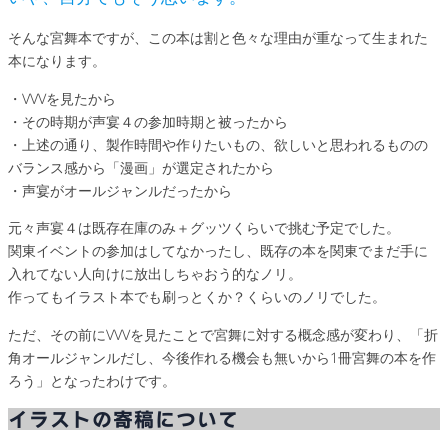
そんな宮舞本ですが、この本は割と色々な理由が重なって生まれた
本になります。
・VVVを見たから
・その時期が声宴４の参加時期と被ったから
・上述の通り、製作時間や作りたいもの、欲しいと思われるものの
バランス感から「漫画」が選定されたから
・声宴がオールジャンルだったから
元々声宴４は既存在庫のみ＋グッツくらいで挑む予定でした。
関東イベントの参加はしてなかったし、既存の本を関東でまだ手に
入れてない人向けに放出しちゃおう的なノリ。
作ってもイラスト本でも刷っとくか？くらいのノリでした。
ただ、その前にVVVを見たことで宮舞に対する概念感が変わり、「折
角オールジャンルだし、今後作れる機会も無いから1冊宮舞の本を作
ろう」となったわけです。
イラストの寄稿について