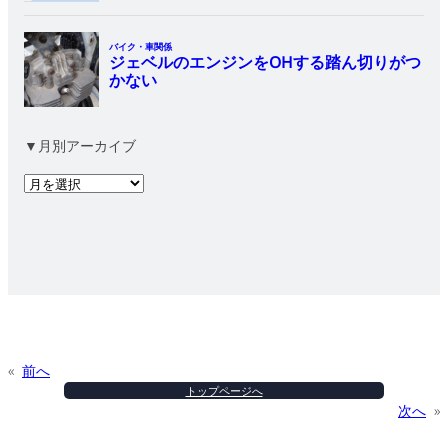
▼月別アーカイブ
ア
ー
カ
イ
ブ
«
前へ
トップページへ
次へ
»