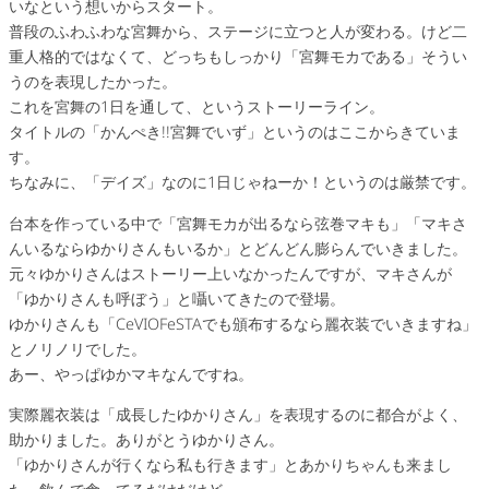
いなという想いからスタート。
普段のふわふわな宮舞から、ステージに立つと人が変わる。けど二
重人格的ではなくて、どっちもしっかり「宮舞モカである」そうい
うのを表現したかった。
これを宮舞の1日を通して、というストーリーライン。
タイトルの「かんぺき!!宮舞でいず」というのはここからきていま
す。
ちなみに、「デイズ」なのに1日じゃねーか！というのは厳禁です。
台本を作っている中で「宮舞モカが出るなら弦巻マキも」「マキさ
んいるならゆかりさんもいるか」とどんどん膨らんでいきました。
元々ゆかりさんはストーリー上いなかったんですが、マキさんが
「ゆかりさんも呼ぼう」と囁いてきたので登場。
ゆかりさんも「CeVIOFeSTAでも頒布するなら麗衣装でいきますね」
とノリノリでした。
あー、やっぱゆかマキなんですね。
実際麗衣装は「成長したゆかりさん」を表現するのに都合がよく、
助かりました。ありがとうゆかりさん。
「ゆかりさんが行くなら私も行きます」とあかりちゃんも来まし