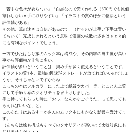
「苦手な色塗が要らない」「白黒なので安く作れる（500円でも原価
割れしない＝手に取りやすい」「イラストの質のほかに物語という
評価軸がある」
その他、筆の速さは自信があるので、（作るのが上手い下手は置い
ておいて）完成しきれるという意味で漫画の枚数の多さはｓｚｋ的
にも有利なポイントでしょう。
一方でひたはしり旅のムック本は構成や、その内容の自由度が高い
事から評価軸が非常に多い。
評価軸が多いということは、搦め手が多く使えるということです。
イラストの質1本、最強の剛速球ストレートが放てればいいのでしょ
うが、そうじゃないですからね。
こっちの本はフルカラーにした上で紙質やカバー等、とことん上質
にして手触り感のクオリティを底上げしました。
手に持ってもらった時に「おっ、なんかすごそうだ」って思っても
らえればいいな、と。
このあたりはあるすーかさんのムック本にもかなり影響を受けてま
す。
（あちらは絵も構成もすべてのクオリティが高いので比較対象にも
なりませんが・・・