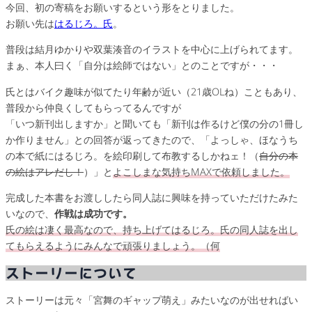
今回、初の寄稿をお願いするという形をとりました。
お願い先は
はるじろ。氏
。
普段は結月ゆかりや双葉湊音のイラストを中心に上げられてます。
まぁ、本人曰く「自分は絵師ではない」とのことですが・・・
氏とはバイク趣味が似てたり年齢が近い（21歳OLね）こともあり、
普段から仲良くしてもらってるんですが
「いつ新刊出しますか」と聞いても「新刊は作るけど僕の分の1冊し
か作りません」との回答が返ってきたので、「よっしゃ、ほなうち
の本で紙にはるじろ。を絵印刷して布教するしかねェ！（
自分の本
の絵はアレだし！
）」と
よこしまな気持ちMAXで依頼しました。
完成した本書をお渡ししたら同人誌に興味を持っていただけたみた
いなので、
作戦は成功です。
氏の絵は凄く最高なので、持ち上げてはるじろ。氏の同人誌を出し
てもらえるようにみんなで頑張りましょう。（何
ストーリーについて
ストーリーは元々「宮舞のギャップ萌え」みたいなのが出せればい