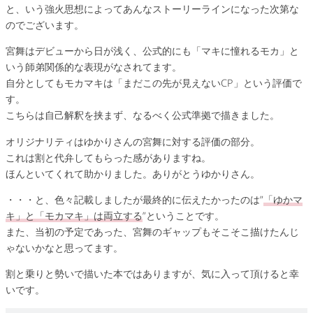
と、いう強火思想によってあんなストーリーラインになった次第な
のでございます。
宮舞はデビューから日が浅く、公式的にも「マキに憧れるモカ」と
いう師弟関係的な表現がなされてます。
自分としてもモカマキは「まだこの先が見えないCP」という評価で
す。
こちらは自己解釈を挟まず、なるべく公式準拠で描きました。
オリジナリティはゆかりさんの宮舞に対する評価の部分。
これは割と代弁してもらった感がありますね。
ほんといてくれて助かりました。ありがとうゆかりさん。
・・・と、色々記載しましたが最終的に伝えたかったのは”
「ゆかマ
キ」と「モカマキ」は両立する
”ということです。
また、当初の予定であった、宮舞のギャップもそこそこ描けたんじ
ゃないかなと思ってます。
割と乗りと勢いで描いた本ではありますが、気に入って頂けると幸
いです。