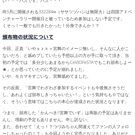
い・・・ハズです。ハズ・・・
尚5月に開催される332284∞（ササツヅハシは無限大）は四国アドベ
ンチャーラリー開催日と被っているため参加はしない予定です。
くそっ！一般でも行きたかった！分身できんか！？
頒布物の状況について
今回、正直「いやｓｚｋ＝宮舞のイメージ無いし、そんなに人がこ
ないだろ」と舐めプしていたら予想以上の方が手に取って頂き、当
初の予定では「多分少しあまるからCeVIOFeSTAでもこれ頒布しよー
★」とか思っていたのに予定が崩れました。
いや、モカマキすごいな。宮舞舐めてました。
その反面、「宮舞でわざわざ参加するイベントも今後無さそうだ
し、あわよくば頒布しきっちゃいたい！」という気持ちも０ではな
く、そういう意味ではこちらの本心が達成された状況となります。
つまり、頒布した「かんぺき!!宮舞でいず」は再販の予定はありませ
んし、増刷の予定もありません。申し訳ない。
また、合わせて「えっ！？つづみちゃん間違えてファンの人フォロ
ーしちゃったの！？」も今回ようやく完売となりました。ありがと