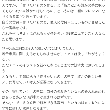
んですが、「作りたいものを作る」と「折角だから誰かの手に取っ
てもらいたい＝誰かのほしいもの」というのは１種のジレンマにな
りうる要素だと思っています。
自分の需要＝作りたいものと、他人の需要＝ほしいものが合致した
ら一番幸せです。
これを何も考えずに作れる人が多分強い（曖昧ニュアンス）人なん
だと思います。
szkの自己評価はそんな強い人ではありません。
若干卑屈に聞こえるかもしれませんが、ｓｚｋは決して絵がうまく
ない。
ただｓｚｋのイラストを並べた本にそこまでの訴求力は無いでしょ
う。
となると、無限にある「作りたいもの」の中で「誰かの欲しいモ
ノ」に寄せていく考えが必要になってきます。
その「寄せていく」の中に、自分の強みみたいなものを入れ込めれ
ばきっと多少なり訴求力が生まれるはずです。
そんな中で「５００円で頒布できる漫画」というのはｓｚｋ的には
非常に嬉しい媒体となります。