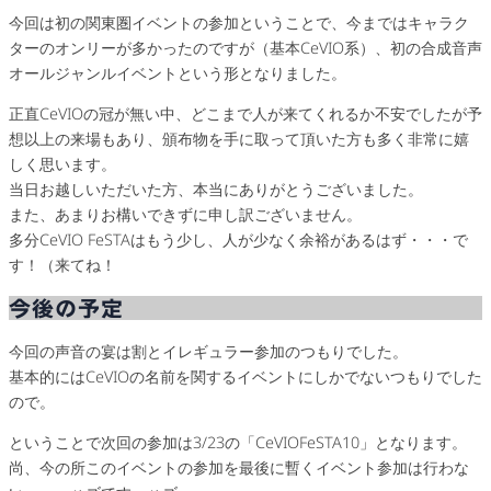
今回は初の関東圏イベントの参加ということで、今まではキャラク
ターのオンリーが多かったのですが（基本CeVIO系）、初の合成音声
オールジャンルイベントという形となりました。
正直CeVIOの冠が無い中、どこまで人が来てくれるか不安でしたが予
想以上の来場もあり、頒布物を手に取って頂いた方も多く非常に嬉
しく思います。
当日お越しいただいた方、本当にありがとうございました。
また、あまりお構いできずに申し訳ございません。
多分CeVIO FeSTAはもう少し、人が少なく余裕があるはず・・・で
す！（来てね！
今後の予定
今回の声音の宴は割とイレギュラー参加のつもりでした。
基本的にはCeVIOの名前を関するイベントにしかでないつもりでした
ので。
ということで次回の参加は3/23の「CeVIOFeSTA10」となります。
尚、今の所このイベントの参加を最後に暫くイベント参加は行わな