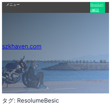
メニュー
内
Resolum
e解説
容
を
ス
キ
ッ
プ
szkhaven.com
szkがVJやITや、趣味のゲームや自作PCのはなしをするところ。最近
バイクをはじめた
タグ:
ResolumeBesic