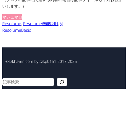
いします。）
マシュマロ
Resolume
, 
Resolume機能説明
, 
VJ
ResolumeBasic
©szkhaven.com by szkp0151 2017-2025
検
索