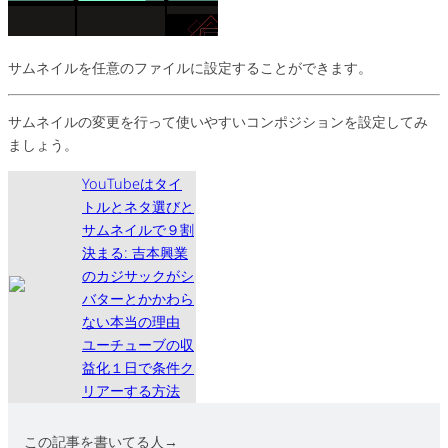
サムネイルを任意のファイルに設定することができます。
サムネイルの変更を行って使いやすいコンポジションを設定してみ
ましょう。
YouTubeはタイ
トルとネタ選びと
サムネイルで９割
決まる: 吉本興業
のカジサックがシ
バターとかかわら
ない本当の理由
ユーチューブの収
益化１日で条件ク
リアーする方法
この記事を書いてる人→