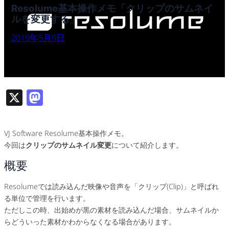
Resolume基本操作メモ「クリップのサムネイ
ルを変更する」
2019年5月9日
X
M
as
to
VJ Software Resolume基本操作メモ。
d
今回は
クリップのサムネイル変更
について紹介します。
o
概要
n
Resolumeでは読み込んだ映像や音声を「クリップ(Clip)」と呼ばれ
る単位で管理を行います。
ただしこの時、出始めが黒の素材を読み込んだ場合、サムネイルか
らどういった素材かわからなくなる場合があります。