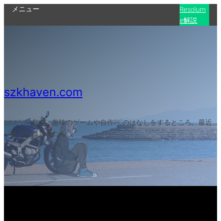
メニュー
Resolum
e解説
szkhaven.com
szkがVJやITや、趣味のゲームや自作PCのはなしをするところ。最近
バイクをはじめた