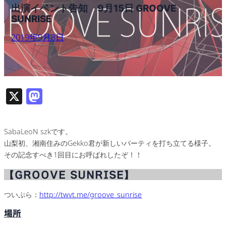
出演イベント告知 9月15日 GROOVE
SUNRISE
2019年9月8日
X
M
as
to
SabaLeoN szkです。
d
山梨初、湘南住みのGekko君が新しいパーティを打ち立てる様子。
o
その記念すべき1回目にお呼ばれしたぞ！！
n
【GROOVE SUNRISE】
ついぷら：
http://twvt.me/groove_sunrise
場所