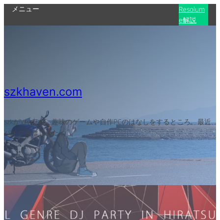
メニュー
Resolum
e解説
szkhaven.com
szkがVJやITや、趣味のゲームや自作PCのはなしをするところ。最近
バイクをはじめた