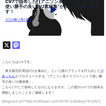
C97で頒布した”(アニソン系クラブイベントで
使い勝手の良い)VJ素材集”がネット頒布されま
す！
2020年2月5日
X
M
as
to
こんにちはszkです。
d
「東京都北区周辺のVJを集めた」という謎のブランドを打ち出した
VJ
o
あっちん
がプロデュースする「(アニソン系クラブイベントで使い勝
n
手の良い)VJ素材集」。
こちらC97にて頒布したものになりますが、この度Boothでの頒布を
開始しましたことをご連絡します！
[blogcard url=”http://szkhaven.com/2019/12/26/diary191226/”]