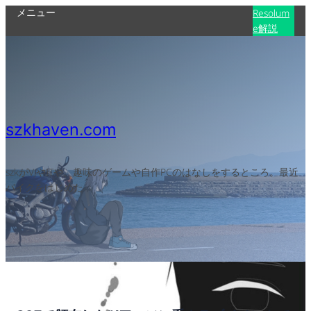
メニュー
Resolum
e解説
szkhaven.com
szkがVJやITや、趣味のゲームや自作PCのはなしをするところ。最近
バイクをはじめた