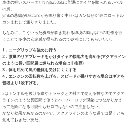
車体の軽いスパーダとNinja250SLは普通にタイヤを取られるレベル
の風。
ymkの悲鳴がDiscordから鳴り響く中szkはガン伏せ&4速スロットル
ガンまわしで渡りきりました。
ちなみに、こういった横風が吹き荒れる環境の時は以下の動作を行
うことで多少の安定感が得られるので参考にしてもらいたい。
1．ニーグリップを強めに行う
2．微量のリアブレーキをかけタイヤの接地力を高める(アクアライン
のように長い区間風に煽られる場合は非推奨)
3．体を屈めて風の抵抗を受けにくくする
4．エンジンの回転数を上げる。スピードが乗りすぎる場合はギアを
普段より1段下げる。
2はトンネルを抜ける際やトラックとの対面で使える技なのでアクア
ラインのような長区間で使うとペーパーロック現象につながりかえ
って危険になる可能性もゼロではないので注意したい。
かなり効果があがるのが4で、アクアラインのような道では是非とも
覚えておきたい技だ。