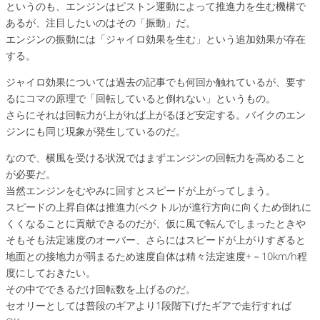
というのも、エンジンはピストン運動によって推進力を生む機構で
あるが、注目したいのはその「振動」だ。
エンジンの振動には「ジャイロ効果を生む」という追加効果が存在
する。
ジャイロ効果については過去の記事でも何回か触れているが、要す
るにコマの原理で「回転していると倒れない」というもの。
さらにそれは回転力が上がれば上がるほど安定する。バイクのエン
ジンにも同じ現象が発生しているのだ。
なので、横風を受ける状況ではまずエンジンの回転力を高めること
が必要だ。
当然エンジンをむやみに回すとスピードが上がってしまう。
スピードの上昇自体は推進力(ベクトル)が進行方向に向くため倒れに
くくなることに貢献できるのだが、仮に風で転んでしまったときや
そもそも法定速度のオーバー、さらにはスピードが上がりすぎると
地面との接地力が弱まるため速度自体は精々法定速度+－10km/h程
度にしておきたい。
その中でできるだけ回転数を上げるのだ。
セオリーとしては普段のギアより1段階下げたギアで走行すれば