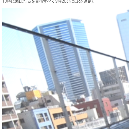
10時に海ほたるを目指すべく9時20分に出発(遅刻)。