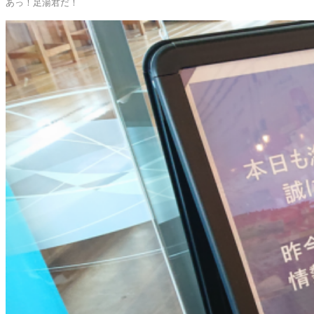
あっ！足湯君だ！