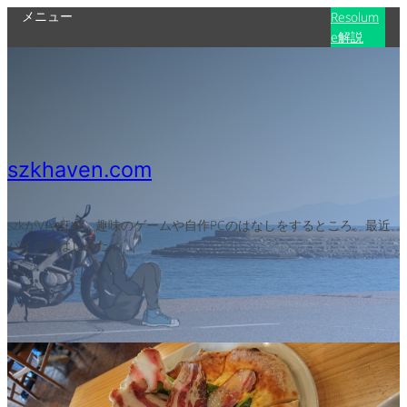
メニュー
Resolum
e解説
szkhaven.com
szkがVJやITや、趣味のゲームや自作PCのはなしをするところ。最近
バイクをはじめた