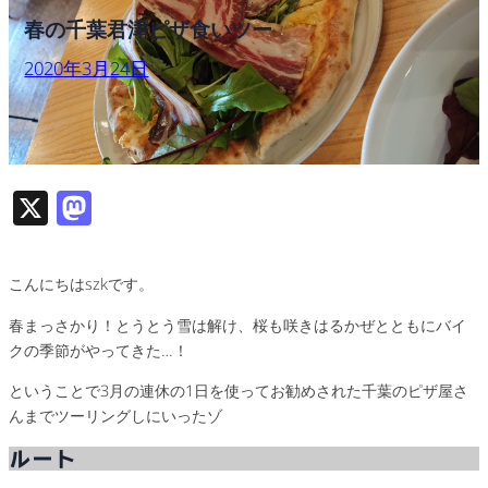
春の千葉君津ピザ食いツー
2020年3月24日
X
M
as
to
こんにちはszkです。
d
春まっさかり！とうとう雪は解け、桜も咲きはるかぜとともにバイ
o
クの季節がやってきた…！
n
ということで3月の連休の1日を使ってお勧めされた千葉のピザ屋さ
んまでツーリングしにいったゾ
ルート