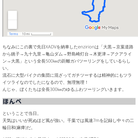
ちなみにこの裏で先日XADVを納車したenzirionは「大黒→京葉道路
から銚子→九十九里→亀山ダム→野島崎灯台→木更津→アクアライ
ン→大黒」という全長500㎞の距離ガバツーリングをしているらし
い。
流石に大型バイクの集団に混ざってガチツーするは精神的にもツラ
イツライなのでしたになるので、無理無理！
んじゃ、ぼくたちは全長300㎞のゆるふわツーリングいきます。
ほんぺ
ということで当日。
天気はいいが死ぬほど風が強い。千葉では風速7mを記録し中々の二
輪日和(麻痺)だ。