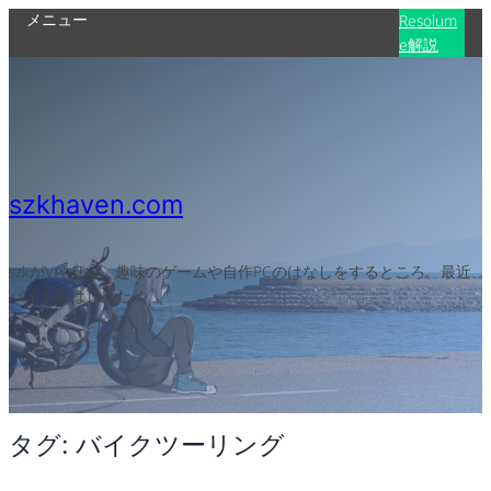
メニュー
内
Resolum
e解説
容
を
ス
キ
ッ
プ
szkhaven.com
szkがVJやITや、趣味のゲームや自作PCのはなしをするところ。最近
バイクをはじめた
タグ:
バイクツーリング