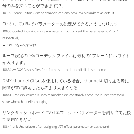
号のみを持つことができます(？)
10799 Fixture Editor: Generic channels can only have even numbers as default
Ctrl&+、Ctrl&-でパラメーターの設定ができるようになります
10833 Control + clicking on a parameter – + buttons set the parameter to -1 or 1
respectively
→これFIXなんですかね
ループ設定のDXVコーデックファイルは最初の1フレームにホワイト
が入ります。
10834 AV DXV flashes file’s first frame start on launch if clip is set to loop.
DMX channel Offsetを使用している場合、channelを切り返る際に
閾値が常に設定したものより大きくなる
10841 DMX clip, column launch relaunches clip constantly above the launch threshold
value when channel is changing
リンクダッシュボードにVSTエフェクトパラメーターを割り当てた後
で使用できない
10844 Link Unavailable after assigning VST effect parameter to dashboard