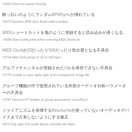
10660 Shortcuts panel missing
酔っ払いのようにランダムBPMSyncが壊れている
10670 Random BPM Sync drunk walk is broken
MIDIショートカットを鬼のように登録すると読み込みが遅くなる。
10694 Slow loading time when entering MIDI Shortcuts
MIDI Clockが20だったり500だったり気分屋となる不具合
10734 Midi Clock jumps to 20 or 500 bpm
アルファチャンネルが登録されたClipを保存できない不具合
10779 Unable to save alpha type of an transparent image file
グループ機能の中で使用されている外部オーディオ分析パラメータ
ーの不具合
10787 External FFT broken on group parameters and effects
ジャイアニズムを発揮するResolumeが使っていないオーディオデバ
イスまで占有しないようにする修正
9475 Only open the audio device channels we need