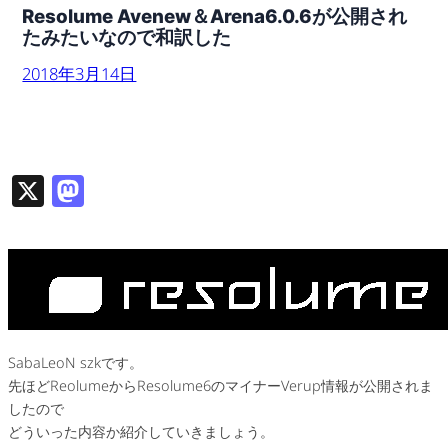
Resolume Avenew＆Arena6.0.6が公開され
たみたいなので和訳した
2018年3月14日
X
M
as
to
d
o
n
SabaLeoN szkです。
先ほどReolumeからResolume6のマイナーVerup情報が公開されま
したので
どういった内容か紹介していきましょう。