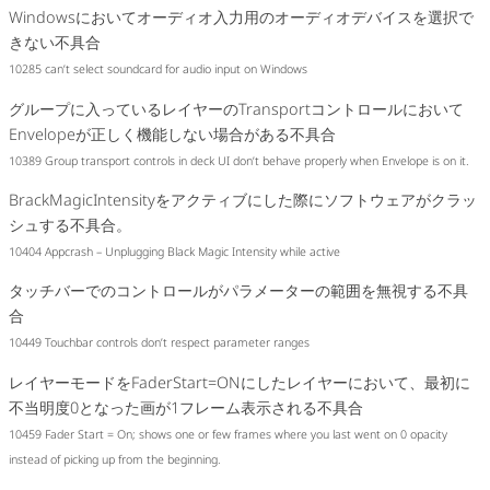
Windowsにおいてオーディオ入力用のオーディオデバイスを選択で
きない不具合
10285 can’t select soundcard for audio input on Windows
グループに入っているレイヤーのTransportコントロールにおいて
Envelopeが正しく機能しない場合がある不具合
10389 Group transport controls in deck UI don’t behave properly when Envelope is on it.
BrackMagicIntensityをアクティブにした際にソフトウェアがクラッ
シュする不具合。
10404 Appcrash – Unplugging Black Magic Intensity while active
タッチバーでのコントロールがパラメーターの範囲を無視する不具
合
10449 Touchbar controls don’t respect parameter ranges
レイヤーモードをFaderStart=ONにしたレイヤーにおいて、最初に
不当明度0となった画が1フレーム表示される不具合
10459 Fader Start = On; shows one or few frames where you last went on 0 opacity
instead of picking up from the beginning.