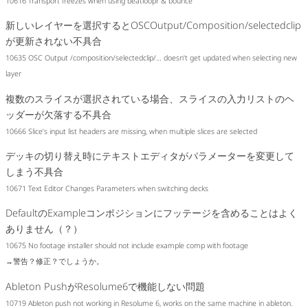
10616 Transport freezes when using beatloopr & bounce
新しいレイヤーを選択するとOSCOutput/Composition/selectedclip
が更新されない不具合
10635 OSC Output /composition/selectedclip/… doesn’t get updated when selecting new
layer
複数のスライスが選択されている場合、スライスの入力リストのヘ
ッダーが欠落する不具合
10666 Slice’s input list headers are missing, when multiple slices are selected
デッキの切り替え時にテキストエディタがパラメーターを変更して
しまう不具合
10671 Text Editor Changes Parameters when switching decks
DefaultのExampleコンポジションにフッテージを含めることはよく
ありません（？）
10675 No footage installer should not include example comp with footage
→警告？修正？でしょうか。
Ableton PushがResolume6で機能しない問題
10719 Ableton push not working in Resolume 6, works on the same machine in ableton.