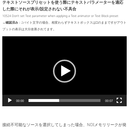
テキストソースプリセットを使う際にテキストパラメーターを適応
した際にそれが表示/設定されない不具合
10524 Don’t set Text parameter when applying a Text animator or Text Block preset
→
確認済み
：2バイト文字の場合、相変わらずテキストボックスは□のままですがアウト
プットの表示は大分改善されてます。
動
画
プ
レ
ー
ヤ
ー
00:00
00:07
接続不可能なソースを選択してしまった場合、NDIメモリリークが発