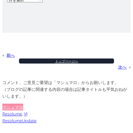
ー
カ
イ
ブ
«
前へ
トップページへ
次へ
»
コメント、ご意見ご要望は「マシュマロ」からお願いします。
（ブログの記事に関連する内容の場合は記事タイトルも平気おねが
いします。）
マシュマロ
Resolume
, 
VJ
ResolumeUpdate