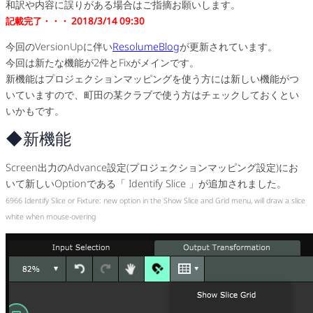
和訳や内容に誤りがある場合はご指摘お願いします。
記載完了・・・ 2018/3/14 09:30
今回のVersionUpに伴い
ResolumeBlog
が更新されています。
今回は新たな機能が2件とFixがメインです。
新機能はプロジェクションマッピングを使う方には新しい機能がつ
いていますので、町田の某クラブで使う方はチェックしておくとい
いかもです。
◆新機能
Screen出力のAdvance設定(プロジェクションマッピング設定)にお
いて新しいOptionである「 Identify Slice 」が追加されました。
6966 Identify Slice or Fixture: new option in the Show Slice and Grid menu, will draw a slice
white when mouse-overing