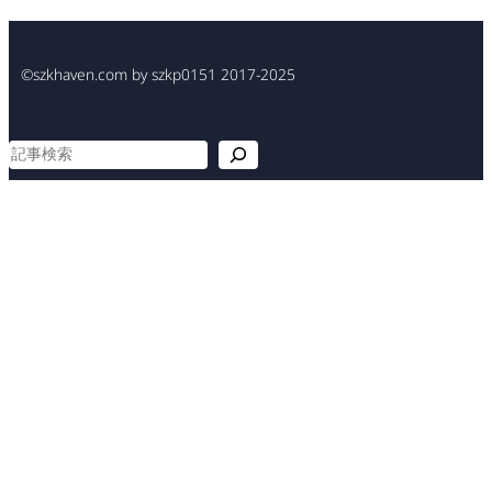
©szkhaven.com by szkp0151 2017-2025
検
索