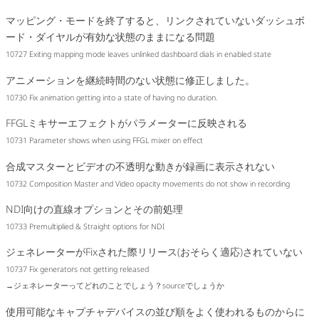
マッピング・モードを終了すると、リンクされていないダッシュボ
ード・ダイヤルが有効な状態のままになる問題
10727 Exiting mapping mode leaves unlinked dashboard dials in enabled state
アニメーションを継続時間のない状態に修正しました。
10730 Fix animation getting into a state of having no duration.
FFGLミキサーエフェクトがパラメーターに反映される
10731 Parameter shows when using FFGL mixer on effect
合成マスターとビデオの不透明な動きが録画に表示されない
10732 Composition Master and Video opacity movements do not show in recording
NDI向けの直線オプションとその前処理
10733 Premultiplied & Straight options for NDI
ジェネレーターがFixされた際リリース(おそらく適応)されていない
10737 Fix generators not getting released
→ジェネレーターってどれのことでしょう？sourceでしょうか
使用可能なキャプチャデバイスの並び順をよく使われるものからに