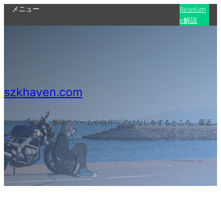
メニュー
Resolum
e解説
szkhaven.com
szkがVJやITや、趣味のゲームや自作PCのはなしをするところ。最近
バイクをはじめた