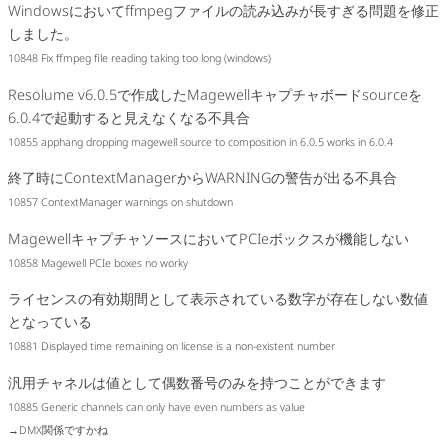
Windowsにおいてffmpegファイルの読み込みが長すぎる問題を修正
しました。
10848 Fix ffmpeg file reading taking too long (windows)
Resolume v6.0.5で作成したMagewellキャプチャボードsourceを
6.0.4で起動すると見えなくなる不具合
10855 apphang dropping magewell source to composition in 6.0.5 works in 6.0.4
終了時にContextManagerからWARNINGの警告が出る不具合
10857 ContextManager warnings on shutdown
MagewellキャプチャソースにおいてPCIeボックスが機能しない
10858 Magewell PCIe boxes no worky
ライセンスの有効期間として表示されている数字が存在しない数値
となっている
10881 Displayed time remaining on license is a non-existent number
汎用チャネルは値として偶数番号のみを持つことができます
10885 Generic channels can only have even numbers as value
→DMX関係ですかね