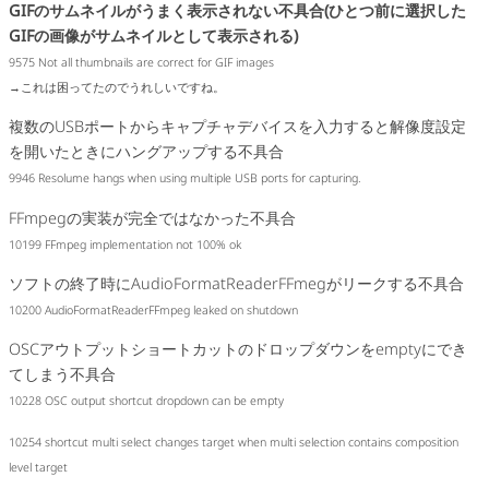
GIFのサムネイルがうまく表示されない不具合(ひとつ前に選択した
GIFの画像がサムネイルとして表示される)
9575 Not all thumbnails are correct for GIF images
→これは困ってたのでうれしいですね。
複数のUSBポートからキャプチャデバイスを入力すると解像度設定
を開いたときにハングアップする不具合
9946 Resolume hangs when using multiple USB ports for capturing.
FFmpegの実装が完全ではなかった不具合
10199 FFmpeg implementation not 100% ok
ソフトの終了時にAudioFormatReaderFFmegがリークする不具合
10200 AudioFormatReaderFFmpeg leaked on shutdown
OSCアウトプットショートカットのドロップダウンをemptyにでき
てしまう不具合
10228 OSC output shortcut dropdown can be empty
10254 shortcut multi select changes target when multi selection contains composition
level target