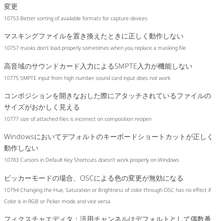
変更
10753 Better sorting of available formats for capture devices
マスキングファイルを置き換えたときに正しく動作しない
10757 masks don’t load properly sometimes when you replace a masking file
高音域のサウンドカード入力によるSMPTE入力が機能しない
10775 SMPTE input from high number sound card input does not work
コンポジションを開きなおした際にアタッチされているファイルの
サイズがおかしく見える
10777 size of attached files is incorrect on composition reopen
Windowsにおいてデフォルトのキーボードショートカットが正しく
動作しない
10783 Cursors in Default Key Shortcuts doesn’t work properly on Windows
ピッカーモードの場合、OSCによる色の変更が無効になる
10794 Changing the Hue, Saturation or Brightness of color through OSC has no effect if
Color is in RGB or Picker mode and vice versa
フィクスチャエディタ：汎用チャンネルはデフォルトとして偶数番