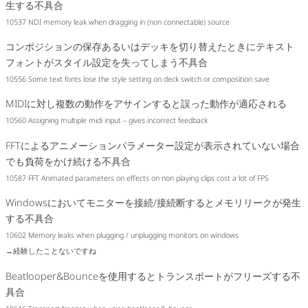
生する不具合
10537 NDI memory leak when dragging in (non connectable) source
コンポジションの保存あるいはデッキを切り替えたときにテキスト
フォントがスタイル設定を失ってしまう不具合
10556 Some text fonts lose the style setting on deck switch or composition save
MIDIに対し複数の動作をアサインすると誤った動作が適応される
10560 Assigning multiple midi input – gives incorrect feedback
FFTによるアニメーションパラメーター設定が表示されていない場合
でも負荷をかけ続ける不具合
10587 FFT Animated parameters on effects on non playing clips cost a lot of FPS
Windowsにおいてモニターを接続/接続断するとメモリリークが発生
する不具合
10602 Memory leaks when plugging / unplugging monitors on windows
→経験したことないですね
Beatlooper&Bounceを使用するとトランスポートがフリーズする不
具合