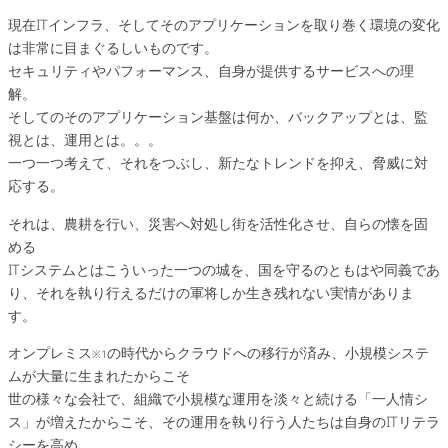
現在ITインフラ、そしてそのアプリケーションを取り巻く環境の変化
は非常に目まぐるしいものです。
セキュリティやパフォーマンス、自身が提供するサービスへの理
解。
そしてのそのアプリケーション基盤は何か、バックアップとは、監
視とは、運用とは。。。
一つ一つ考えて、それをつぶし、新たなトレンドを抑え、脅威に対
応する。
それは、農耕を行い、災害へ対処し街を活性化させ、自らの懐を固
める
ITシステムとはこういった一つの城を、国を守るのともはや同義であ
り、それを執り行えるだけの軍将しか生き残れない実情がありま
す。
オンプレミス
の時代からクラウドへの移行が済み、小規模システ
※1
ムが大量に生まれたからこそ
世の様々な会社で、組織で小規模な運用を淡々と続ける「一人情シ
ス」が増えたからこそ、その運用を執り行う人たちは自身のITリテラ
シーを高め