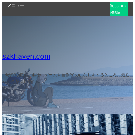
メニュー
Resolum
e解説
szkhaven.com
szkがVJやITや、趣味のゲームや自作PCのはなしをするところ。最近
バイクをはじめた