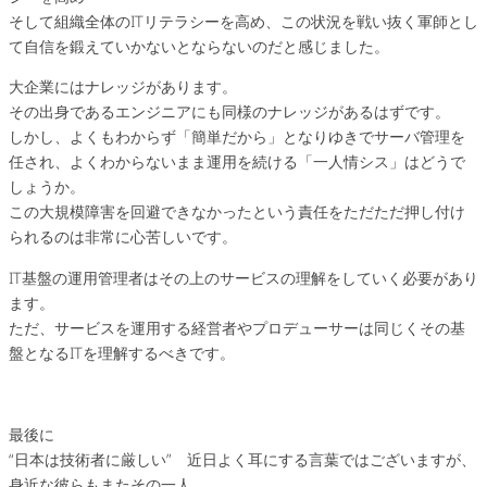
そして組織全体のITリテラシーを高め、この状況を戦い抜く軍師とし
て自信を鍛えていかないとならないのだと感じました。
大企業にはナレッジがあります。
その出身であるエンジニアにも同様のナレッジがあるはずです。
しかし、よくもわからず「簡単だから」となりゆきでサーバ管理を
任され、よくわからないまま運用を続ける「一人情シス」はどうで
しょうか。
この大規模障害を回避できなかったという責任をただただ押し付け
られるのは非常に心苦しいです。
IT基盤の運用管理者はその上のサービスの理解をしていく必要があり
ます。
ただ、サービスを運用する経営者やプロデューサーは同じくその基
盤となるITを理解するべきです。
最後に
“日本は技術者に厳しい” 近日よく耳にする言葉ではございますが、
身近な彼らもまたその一人。