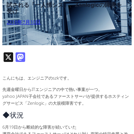
試される「一人情シス」、Zenlogicの障害を
受け
2018年7月10日
X
M
as
to
こんにちは、エンジニアのszkです。
d
先週金曜日からITエンジニアの中で熱い事案が一つ。
o
yahoo JAPAN子会社であるファーストサーバが提供するホスティン
n
グサービス「Zenlogic」の大規模障害です。
◆状況
6月19日から断続的な障害が続いていた
運営会社であるファーストサーバはそれに対し原因の特定作業と改