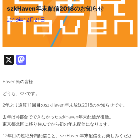
szkHaven年末配信2018のお知らせ
2018年12月21日
X
M
as
to
Haven民の皆様
d
どうも、szkです。
o
2年ぶり通算11回目のszkHaven年末放送2018のお知らせです。
n
去年はVJ都合でできなかったszkHaven年末配信が復活。
東京都北区に移り住んでから初の年末配信になります。
12年目の超絶身内配信こと、szkHaven年末配信をお楽しみくださ