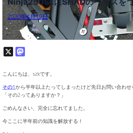
Ninja250SLにSHADのベース
2020年4月19日
X
M
as
to
こんにちは、szkです。
d
o
その1
から半年以上たってしまったけど先日お問い合わせ
「その2ってありますか？」
n
ごめんなさい、完全に忘れてました。
今ここに半年前の知識を解放する！