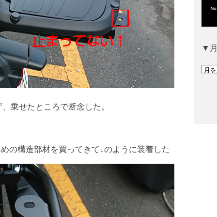
▼
ア
ー
カ
わず、乗せたところで断念した。
イ
ブ
めの構造部材を買ってきて↓のように装着した