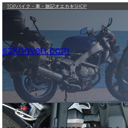
TOP
バイク・車・旅記
オエカキ
SHOP
szkhaven.com
szkがVJやITや、趣味のゲームや自作PCのはなしをする