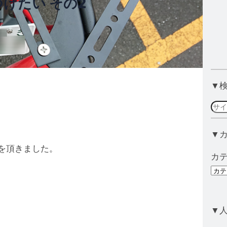
をつけたい その2
▼
検
索
▼
を頂きました。
カ
▼