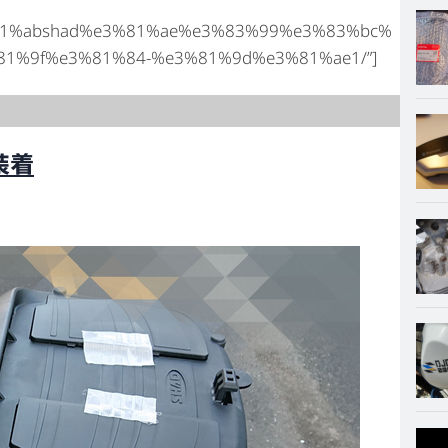
0%e3%81%abshad%e3%81%ae%e3%83%99%e3%83%bc%
1%9f%e3%81%84-%e3%81%9d%e3%81%ae1/”]
装着