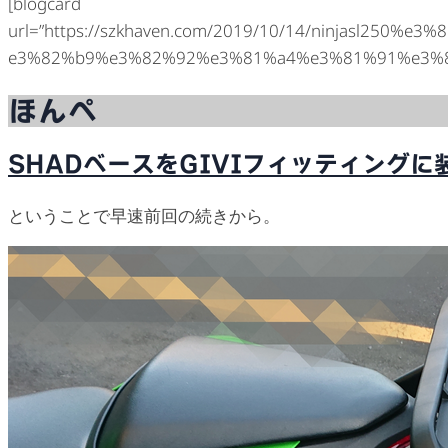
[blogcard
url=”https://szkhaven.com/2019/10/14/ninjasl25
e3%82%b9%e3%82%92%e3%81%a4%e3%81%91%e3%8
ほんぺ
SHADベースをGIVIフィッティングに
ということで早速前回の続きから。