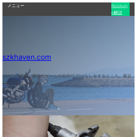
メニュー
Resolum
e解説
szkhaven.com
szkがVJやITや、趣味のゲームや自作PCのはなしをするところ。最近
バイクをはじめた