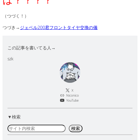
（つづく！）
つづき→
ジェベル200君フロントタイヤ交換の儀
この記事を書いてる人→
szk
X
Niconico
YouTube
▼検索
検
検索
索