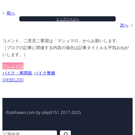
«
前へ
トップページへ
次へ
»
コメント、ご意見ご要望は「マシュマロ」からお願いします。
（ブログの記事に関連する内容の場合は記事タイトルも平気おねが
いします。）
マシュマロ
バイク・車関係
, 
バイク整備
DJEBEL200
©szkhaven.com by szkp0151 2017-2025
検