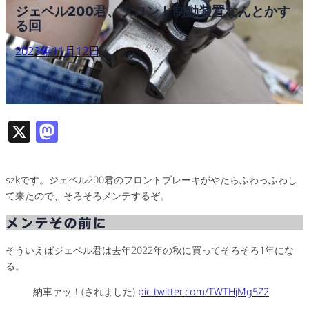
ジェベル200君、フロント制動装置なんとかす
る回
2023年11月12日
X
M
as
to
szkです。ジェベル200君のフロントブレーキがやたらふわっふわし
d
て来たので、そろそろメンテするぞ。
o
メンテその前に
n
そういえばジェベル君は去年2022年の秋に買ってそろそろ1年にな
る。
納車ァッ！(されました)
pic.twitter.com/TWTHjMg5Z2