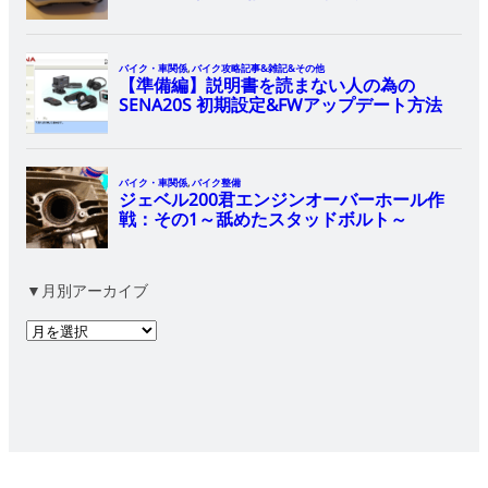
▼月別アーカイブ
ア
ー
カ
イ
ブ