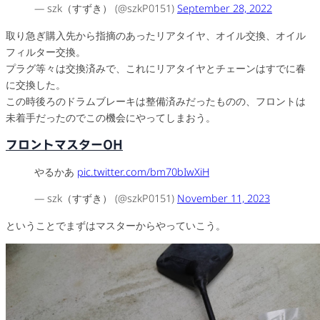
— szk（すずき） (@szkP0151)
September 28, 2022
取り急ぎ購入先から指摘のあったリアタイヤ、オイル交換、オイル
フィルター交換。
プラグ等々は交換済みで、これにリアタイヤとチェーンはすでに春
に交換した。
この時後ろのドラムブレーキは整備済みだったものの、フロントは
未着手だったのでこの機会にやってしまおう。
フロントマスターOH
やるかあ
pic.twitter.com/bm70bIwXiH
— szk（すずき） (@szkP0151)
November 11, 2023
ということでまずはマスターからやっていこう。