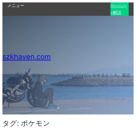
メニュー
内
Resolum
e解説
容
を
ス
キ
ッ
プ
szkhaven.com
szkがVJやITや、趣味のゲームや自作PCのはなしをするところ。最近
バイクをはじめた
タグ:
ポケモン