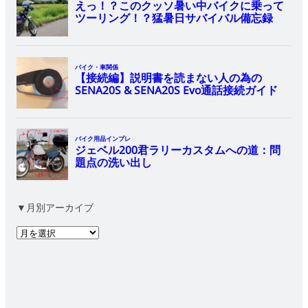
▼月別アーカイブ
ア
ー
カ
イ
ブ