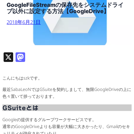
GoogleFileStreamの保存先をシステムドライ
ブ以外に設定する方法【GoogleDrive】
2018年6月21日
X
M
as
to
こんにちはszkです。
d
最近SabaLeoNではGSuiteを契約しまして、無限GoogleDriveの上に
o
色々置いて捗っております。
n
GSuiteとは
Googleの提供するグループワークサービスです。
通常のGoogleDriveよりも容量が大幅に大きかったり、Gmailのセキ
ュリティが強化されていたり