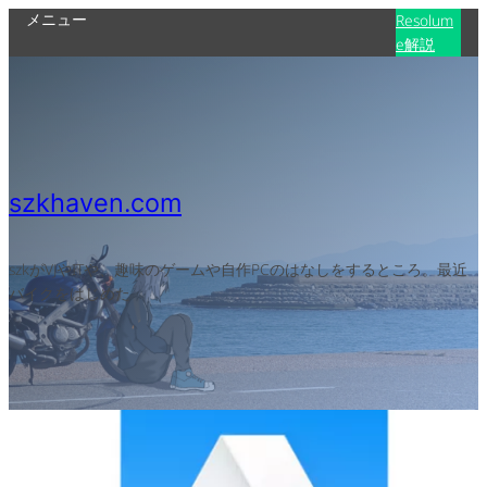
メニュー
Resolum
e解説
szkhaven.com
szkがVJやITや、趣味のゲームや自作PCのはなしをするところ。最近
バイクをはじめた