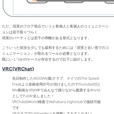
ただ、現実のフロア視点でいうと客個人と客個人のコミュニケーシ
ョンは若干取りづらく、
現実のパーティとは若干の乖離がある形式となります。
こういった状況を少しでも緩和するためには「現実と近い形でのコ
ミュニケーション」が取れるツールが必要となります。
既にいくつかのケースが存在するので以下に紹介します。
VRC(VRChat)
先日制作したMOGRA(風)クラブ、ドイツのThe Speed
Freakより楽曲使用許可が頂けましたのでYoutubeのDJ
Mix動画をVRの中でみんなで踊りながら鑑賞するWorld
としてPublic化しました！
VRChatのWorld検索でAkihabara nightclubで接続可能
です
VRクラブでGabberdiscoを体験してみてください