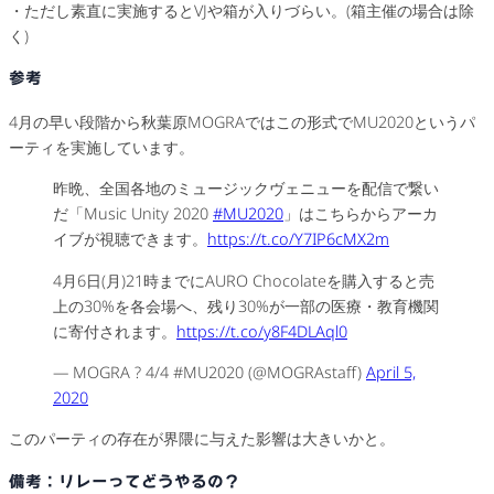
・ただし素直に実施するとVJや箱が入りづらい。(箱主催の場合は除
く)
参考
4月の早い段階から秋葉原MOGRAではこの形式でMU2020というパ
ーティを実施しています。
昨晩、全国各地のミュージックヴェニューを配信で繋い
だ「Music Unity 2020
#MU2020
」はこちらからアーカ
イブが視聴できます。
https://t.co/Y7IP6cMX2m
4月6日(月)21時までにAURO Chocolateを購入すると売
上の30%を各会場へ、残り30%が一部の医療・教育機関
に寄付されます。
https://t.co/y8F4DLAql0
— MOGRA ? 4/4 #MU2020 (@MOGRAstaff)
April 5,
2020
このパーティの存在が界隈に与えた影響は大きいかと。
備考：リレーってどうやるの？