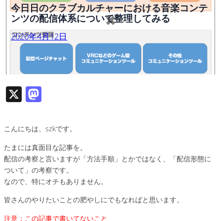
今日日のクラブカルチャーにおける音楽コンテ
ンツの配信体系について整理してみる
2020年4月12日
X
M
as
to
こんにちは、szkです。
d
たまには真面目な記事を。
o
配信の考察と言いますが「方法手順」とかではなく、「配信形態に
n
ついて」の考察です。
なので、特にオチもありません。
皆さんのやりたいことの肥やしにでもなればと思います。
注意：この記事で書いてないこと