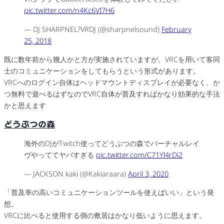
pic.twitter.com/n4Kc6VI7H6
— DJ SHARPNEL?VRDJ (@sharpnelsound)
February
25, 2018
既に数年前から幾人かと方が実施されていますが、VRCを用いて客同
士のコミュニケーションをしてもらうという形式があります。
VRCへのログイン自体はヘッドマウントディスプレイが必要なく、か
つ無料で遊べるはずなのでVRC自体が普及すればかなり効果的な手法
かと思えます
どうぶつの森
海外のDJがTwitch使ってどうぶつの森でバーチャルレイ
ヴやっててヤバすぎる
pic.twitter.com/C71Yl4rDi2
— JACKSON kaki (@Kakiaraara)
April 3, 2020
「普及率の高いコミュニケーションツールを使えばいい」という発
想。
VRCに比べると使用する側の敷居はかなり低いように思えます。