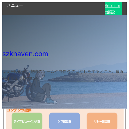
メニュー
Resolum
e解説
szkhaven.com
szkがVJやITや、趣味のゲームや自作PCのはなしをするところ。最近
バイクをはじめた