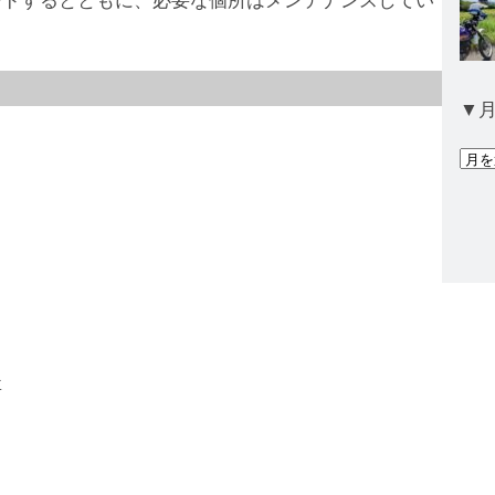
▼
ア
ー
カ
イ
ブ
要