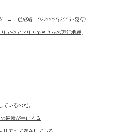
型 → 後継機 DR200SE(2013~現行)
トラリアやアフリカでまさかの現行機種
。
。
在しているのだ。
らの装備が手に入る
キャリアまで存在している。