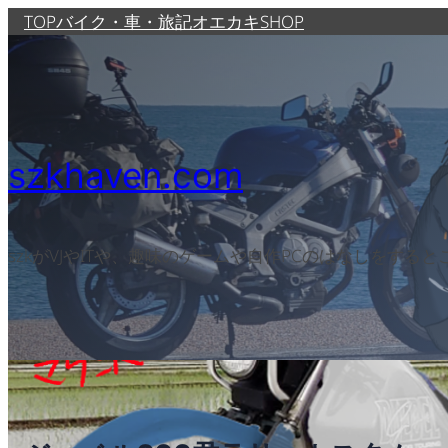
TOP
バイク・車・旅記
オエカキ
SHOP
szkhaven.com
szkがVJやITや、趣味のゲームや自作PCのはなしをする