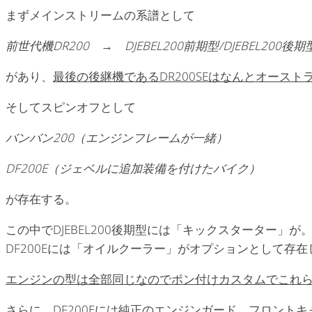
まずメインストリームの系譜として
前世代機DR200 → DJEBEL200前期型/DJEBEL200後期
があり、
最後の後継機であるDR200SEはなんとオース
そしてスピンオフとして
バンバン200（エンジンフレームが一緒）
DF200E（ジェベルに追加装備を付けたバイク）
が存在する。
この中でDJEBEL200後期型には「キックスターター」が
DF200Eには「オイルクーラー」がオプションとして存
エンジンの型は全部同じなのでポン付けカスタムでこれ
さらに、DF200Eには純正のエンジンガード、フロント