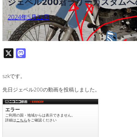
ジェベル200君ラリーカスタム
2024年5月22日
X
M
as
to
szkです。
d
o
先日ジェベル200の動画を投稿しました。
n