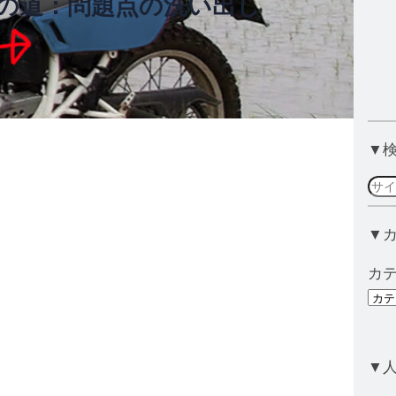
への道：問題点の洗い出し
▼
検
索
▼
カ
▼